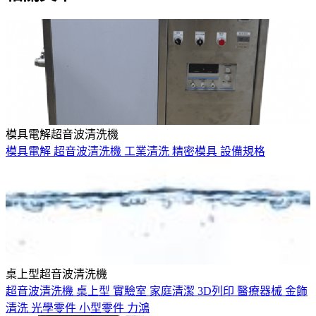
模具電解超音波清洗機
模具電解
超音波清洗機
工業清洗
精密模具
設備規格
桌上型超音波清洗機
超音波清洗機
桌上型
實驗室
家庭清潔
3D列印
醫療器械
金飾
清洗
光學零件
小型零件
力鴻