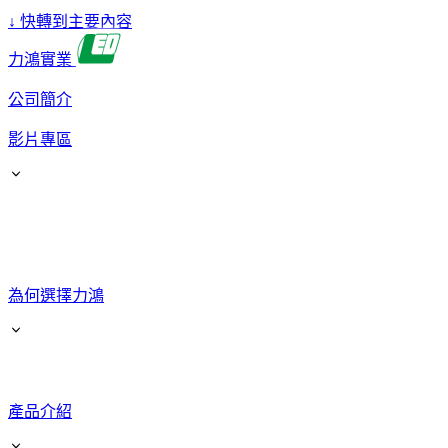
↓
快轉到主要內容
力鴻實業
公司簡介
影片專區
為何選擇力鴻
產品介紹