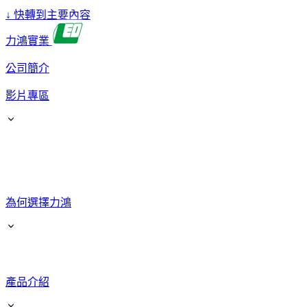
↓
快轉到主要內容
力鴻實業
公司簡介
影片專區
為何選擇力鴻
產品介紹