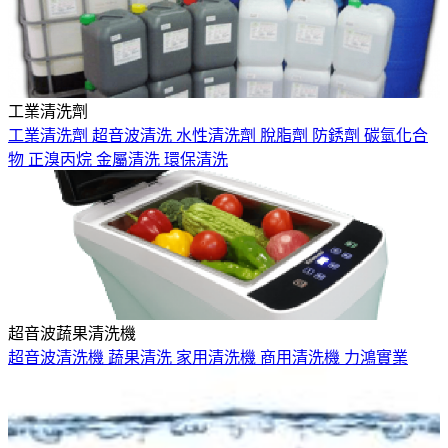
工業清洗劑
工業清洗劑
超音波清洗
水性清洗劑
脫脂劑
防銹劑
碳氫化合
物
正溴丙烷
金屬清洗
環保清洗
超音波蔬果清洗機
超音波清洗機
蔬果清洗
家用清洗機
商用清洗機
力鴻實業