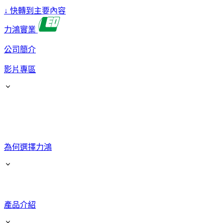
↓
快轉到主要內容
力鴻實業
公司簡介
影片專區
為何選擇力鴻
產品介紹