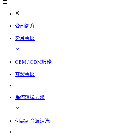
公司簡介
影片專區
OEM / ODM服務
客製專區
為何選擇力鴻
何謂超音波清洗