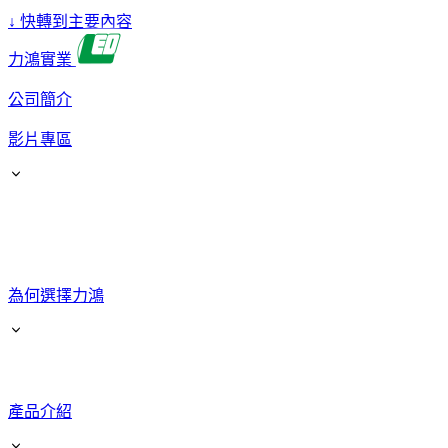
↓
快轉到主要內容
力鴻實業
公司簡介
影片專區
為何選擇力鴻
產品介紹