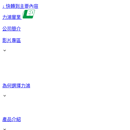
↓
快轉到主要內容
力鴻實業
公司簡介
影片專區
為何選擇力鴻
產品介紹