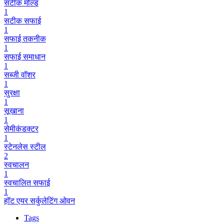
सटीक मोल्ड
1
सटीक सफाई
1
सफाई तकनीक
1
सफाई समाधान
1
सब्जी वॉशर
1
सुरक्षा
1
सूखाना
1
सेमीकंडक्टर
1
स्टेनलेस स्टील
2
स्वचालन
1
स्वचालित सफाई
1
हॉट एयर सर्कुलेटिंग ओवन
Tags