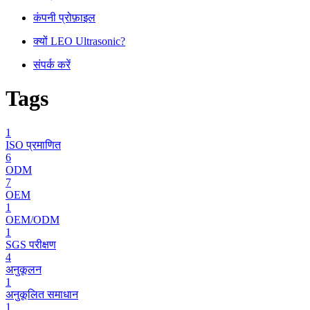
कंपनी प्रोफ़ाइल
क्यों LEO Ultrasonic?
संपर्क करें
Tags
1
ISO प्रमाणित
6
ODM
7
OEM
1
OEM/ODM
1
SGS परीक्षण
4
अनुकूलन
1
अनुकूलित समाधान
1