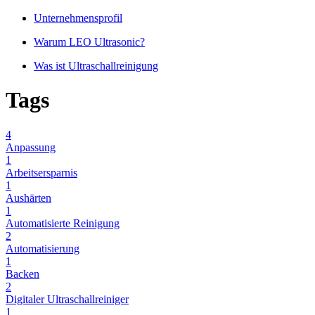
Unternehmensprofil
Warum LEO Ultrasonic?
Was ist Ultraschallreinigung
Tags
4
Anpassung
1
Arbeitsersparnis
1
Aushärten
1
Automatisierte Reinigung
2
Automatisierung
1
Backen
2
Digitaler Ultraschallreiniger
1