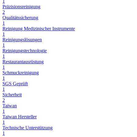
1
Präzisionsreinigung
2
Qualitätssicherung
1
Reinigung Medizinischer Instrumente
1
Reinigungslösungen
1
Reinigungstechnologie
1
Restaurantausrüstung
1
Schmuckreinigung
1
SGS Geprüft
1
Sicherheit
2
Taiwan
1
Taiwan Hersteller
1
Technische Unterstützung
1