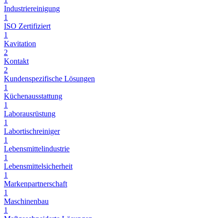
Industriereinigung
1
ISO Zertifiziert
1
Kavitation
2
Kontakt
2
Kundenspezifische Lösungen
1
Küchenausstattung
1
Laborausrüstung
1
Labortischreiniger
1
Lebensmittelindustrie
1
Lebensmittelsicherheit
1
Markenpartnerschaft
1
Maschinenbau
1