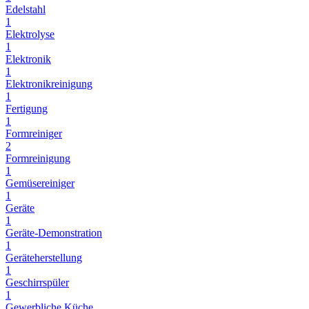
Edelstahl
1
Elektrolyse
1
Elektronik
1
Elektronikreinigung
1
Fertigung
1
Formreiniger
2
Formreinigung
1
Gemüsereiniger
1
Geräte
1
Geräte-Demonstration
1
Geräteherstellung
1
Geschirrspüler
1
Gewerbliche Küche