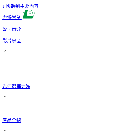
↓
快轉到主要內容
力鴻實業
公司簡介
影片專區
為何選擇力鴻
產品介紹